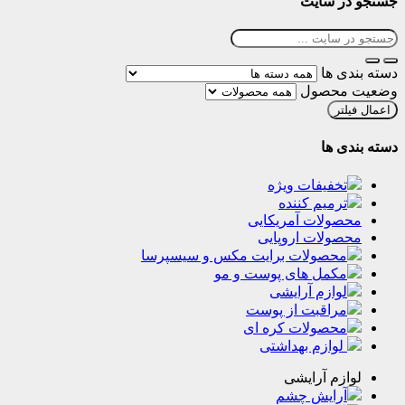
 سایت
ها
حصول
ر
ها
فیفات ویژه
میم کننده
لات آمریکایی
لات اروپایی
حصولات برایت مکس و سیسپرسا
مل‌‌ های پوست‌ و مو
ازم آرایشی
راقبت از پوست
حصولات کره ای
وازم بهداشتی
م آرایشی
رایش چشم