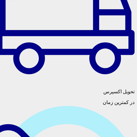
سپرس
 زمان