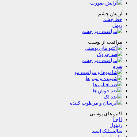
رایش صورت
یش چشم
چشم
ل
راقبت دور چشم
قبت از پوست
تیو های پوستی
د چروک
راقبت دور چشم
مپوها و مراقبت مو
ینده و تونر ها
 آفتاب ها
د جوش ها
د لک
رسان و مرطوب کننده
و های پوستی
ا
ول
یلیک اسید
ینامید