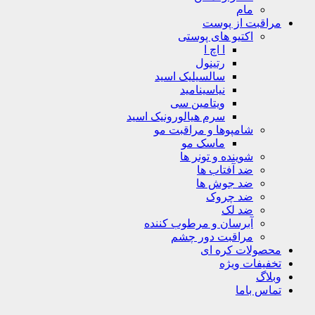
مام
مراقبت از پوست
اکتیو های پوستی
ا اچ ا
رتینول
سالسیلیک اسید
نیاسینامید
ویتامین سی
سرم هیالورونیک اسید
شامپوها و مراقبت مو
ماسک مو
شوینده و تونر ها
ضد آفتاب ها
ضد جوش ها
ضد چروک
ضد لک
آبرسان و مرطوب کننده
مراقبت دور چشم
محصولات کره ای
تخفیفات ویژه
وبلاگ
تماس باما