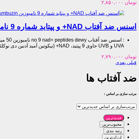
تومان
۲,۸۵۰,۰۰۰
اسنس ضد آفتاب NAD+ و پپتاید شماره 9 نامبوزین Numbuzin ضد پیری و سفت کننده
:
UVA و UVB حاوی 9 پپتید، NAD+ (نیکوتین آمید آدنین دی نوکلئوتید) و کلاژن مناسب برای انواع پوست بخصوص پوست های کدر،مستعد به پیری و خسته دارای بافتی بسیار سبک و بی رنگ
تومان
۲,۷۹۰,۰۰۰
قبلی
بعدی
ضد آفتاب ها
مرتب سازی بر اساس :
جدیدترین
محبوب‌ترین
رتبه بندی
ارزان‌ترین