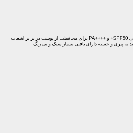
اسنس ضد آفتاب no 9 nad+ peptides dewy نامبوزین 50 میل ضد چروک ، ضد پیری و سفت کننده پوست دارای فاکتور های شیمیایی SPF50+ و ++++PA برای محافظت از پوست در برابر اشعات