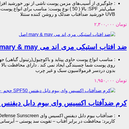
:
UVB خورشید ضدآفتاب ضدلک و روشن کننده سنتلا
تومان
۲,۳۰۰,۰۰۰
ضد افتاب استیکی مری اند می mary & may اصل
:
مناسب انواع پوست حاوی پپتاید و باکوچیول(رتینول گیاهی) ج
بدون دردسر فرمولاسیون سبک و غیر چرب
تومان
۱,۹۵۰,۰۰۰
کرم ضدآفتاب اکسیس وای بیوم دابل دیفنس SPF50 حجم ۵۰ میلی‌گرم
:
کاربرد: محافظت در برابر آفتاب – تقویت سد پوستی – آبرسانی