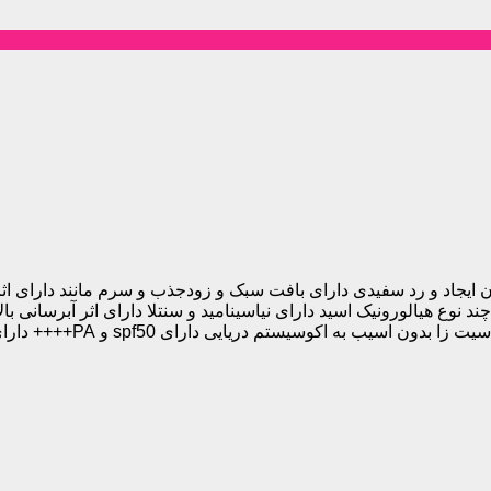
های سرم ضدآفتاب سنتلا هیالو سیکا اسکین 1004 بدون ایجاد و رد سفیدی دارای بافت سبک و زودج
 نوع هیالورونیک اسید دارای نیاسینامید و سنتلا دارای اثر آبرسانی ب
spf5 و PA++++ دارای محافظت در برابر هر دو اشعه مضر خورشید ساخت کره جنوبی