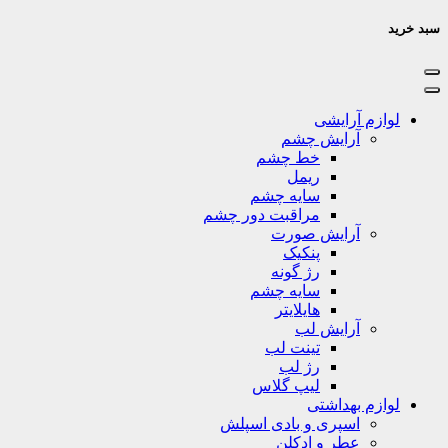
سبد خرید
لوازم آرایشی
آرایش چشم
خط چشم
ریمل
سایه چشم
مراقبت دور چشم
آرایش صورت
پنکیک
رژ گونه
سایه چشم
هایلایتر
آرایش لب
تینت لب
رژ لب
لیپ گلاس
لوازم بهداشتی
اسپری و بادی اسپلش
عطر و ادکلن