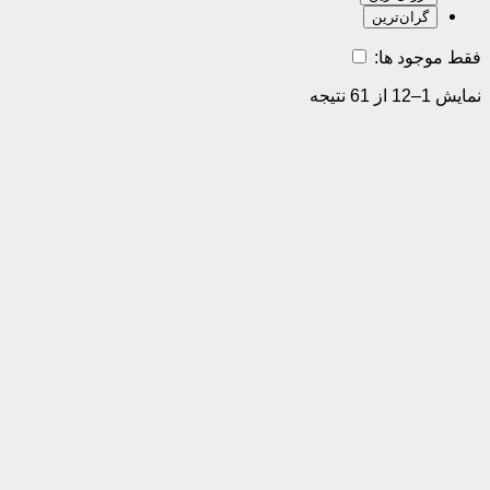
گران‌ترین
فقط موجود ها:
نمایش 1–12 از 61 نتیجه