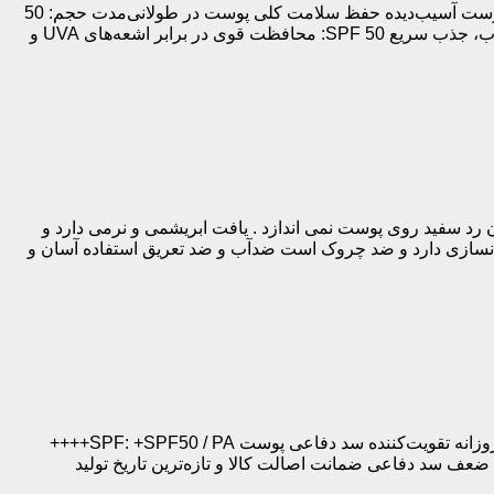
جلوگیری از آسیب‌های مزمن پوست ناشی از نور خورشید افزایش شفافیت و درخشندگی طبیعی پوست کمک به ترمیم و بازسازی پوست آسیب‌دیده حفظ سلامت کلی پوست در طولانی‌مدت حجم: 50
میلی‌لیتر SPF: بالا ( 50 ) نوع پوست: مناسب برای انواع پوست، به‌ویژه پوست‌های حساس و مستعد لک بافت محصول: سبک و غیرچرب، جذب سریع SPF 50: محافظت قوی در برابر اشعه‌های UVA و
رد سفید روی پوست نمی اندازد . یافت ابریشمی و نرمی دارد و
می کند . دارای محافظت بالا از پوست شما در برابر اشعه خورشید با spf 50 و ++++PA خاصیت جوانسازی دارد و ضد چروک است ضدآب و ضد تعریق استفاده آسان و
ضدآفتاب بیوم دابل دیفنس اکسیس وای SPF50+ Axis-Y Biome Double Defense Sunscreen حجم: 50 میلی‌لیتر نوع: ضدآفتاب روزانه تقویت‌کننده سد دفاعی پوست SPF: +SPF50 / PA++++
عف سد دفاعی ضمانت اصالت کالا و تازه‌ترین تاریخ تولید