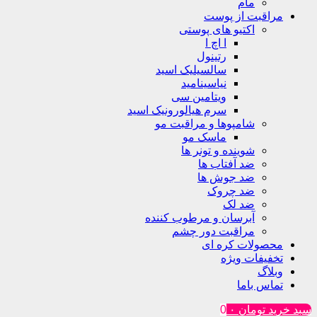
مام
مراقبت از پوست
اکتیو های پوستی
ا اچ ا
رتینول
سالسیلیک اسید
نیاسینامید
ویتامین سی
سرم هیالورونیک اسید
شامپوها و مراقبت مو
ماسک مو
شوینده و تونر ها
ضد آفتاب ها
ضد جوش ها
ضد چروک
ضد لک
آبرسان و مرطوب کننده
مراقبت دور چشم
محصولات کره ای
تخفیفات ویژه
وبلاگ
تماس باما
سبد خرید
تومان
۰
0