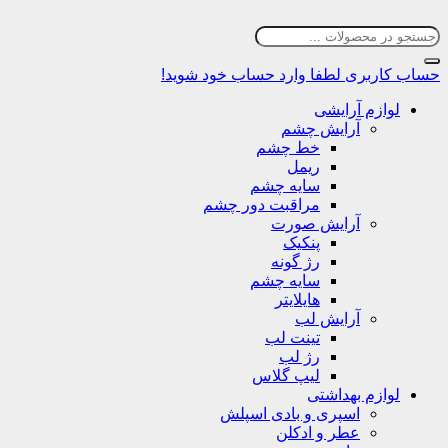
حساب کاربری
لطفا وارد حساب خود شوید!
لوازم آرایشی
آرایش چشم
خط چشم
ریمل
سایه چشم
مراقبت دور چشم
آرایش صورت
پنکیک
رژ گونه
سایه چشم
هایلایتر
آرایش لب
تینت لب
رژ لب
لیپ گلاس
لوازم بهداشتی
اسپری و بادی اسپلش
عطر و ادکلن