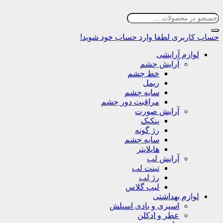
حساب کاربری
لطفا وارد حساب خود شوید!
لوازم آرایشی
آرایش چشم
خط چشم
ریمل
سایه چشم
مراقبت دور چشم
آرایش صورت
پنکیک
رژ گونه
سایه چشم
هایلایتر
آرایش لب
تینت لب
رژ لب
لیپ گلاس
لوازم بهداشتی
اسپری و بادی اسپلش
عطر و ادکلن