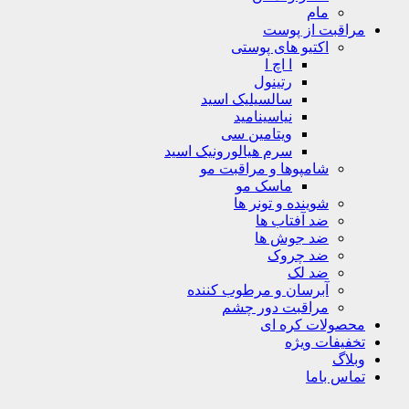
مام
مراقبت از پوست
اکتیو های پوستی
ا اچ ا
رتینول
سالسیلیک اسید
نیاسینامید
ویتامین سی
سرم هیالورونیک اسید
شامپوها و مراقبت مو
ماسک مو
شوینده و تونر ها
ضد آفتاب ها
ضد جوش ها
ضد چروک
ضد لک
آبرسان و مرطوب کننده
مراقبت دور چشم
محصولات کره ای
تخفیفات ویژه
وبلاگ
تماس باما