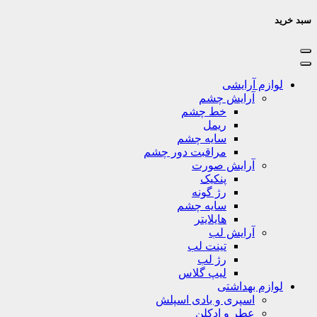
سبد خرید
لوازم آرایشی
آرایش چشم
خط چشم
ریمل
سایه چشم
مراقبت دور چشم
آرایش صورت
پنکیک
رژ گونه
سایه چشم
هایلایتر
آرایش لب
تینت لب
رژ لب
لیپ گلاس
لوازم بهداشتی
اسپری و بادی اسپلش
عطر و ادکلن