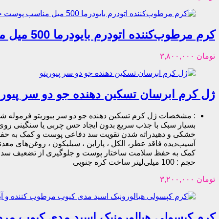
کرم مرطوب‌کننده اتودرم بایودرما 500 میل مناسب پوست خشک، حساس و اگزما Bioderma
تومان
۳,۸۰۰,۰۰۰
ژل کرم ابرسان تسکین دهنده جو دو سر پیوری
:
بسیار سبک با جذب سریع بدون ایجاد حس چربی یا سنگینی ر
خشکی و دهیدراته شدن تقویت سد دفاعی پوست و کمک به حفظ
آسیب‌دیده فاقد عطر، الکل ، پارابن ، سیلیکون ، روغن‌های 
کمک به حفظ سلامت ساختار پوست و جلوگیری از تضعیف سد پوس
حجم : 100 میلی‌لیتر ساخت کره جنوبی
تومان
۳,۲۰۰,۰۰۰
کرم کپسولی هیالورونیک اسید مدی کیوب مرطوب کننده و آبرسان le Cream