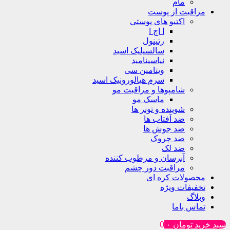
مام
مراقبت از پوست
اکتیو های پوستی
ا اچ ا
رتینول
سالسیلیک اسید
نیاسینامید
ویتامین سی
سرم هیالورونیک اسید
شامپوها و مراقبت مو
ماسک مو
شوینده و تونر ها
ضد آفتاب ها
ضد جوش ها
ضد چروک
ضد لک
آبرسان و مرطوب کننده
مراقبت دور چشم
محصولات کره ای
تخفیفات ویژه
وبلاگ
تماس باما
سبد خرید
تومان
۰
0