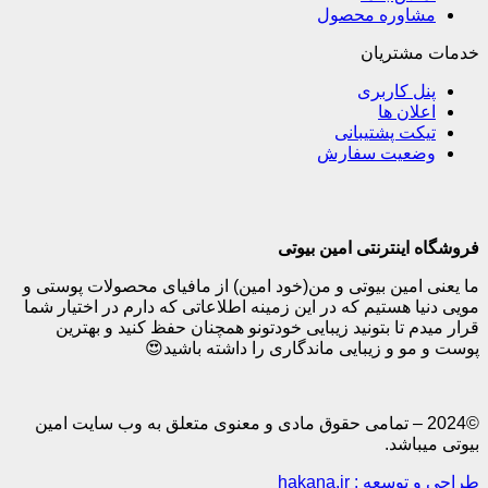
وره محصول
تریان
کاربری
ن ها
 پشتیبانی
یت سفارش
نترنتی امین بیوتی
ین بیوتی و من(خود امین) از مافیای محصولات پوستی و
هستیم که در این زمینه اطلاعاتی که دارم در اختیار شما
تا بتونید زیبایی خودتونو همچنان حفظ کنید و بهترین
و زیبایی ماندگاری را داشته باشید😍
20 – تمامی حقوق مادی و معنوی متعلق به وب سایت امین
شد.
: hakana.ir