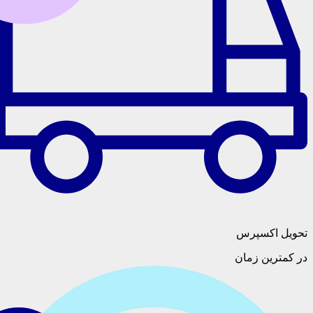
سپرس
 زمان