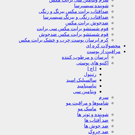
شوینده سیسپرسا
ضدافتاب برایت مکس بیرنگ و رنگی
ضدافتاب رنگی و بیرنگ سیسپرسا
ضدجوش برابت مکس
فوم شستشو برایت مکس سی برایت
فوم شستشو برایت مکس ضدجوش
کرم ابرسان پوست چرب و خشک برایت مکس
ولات کره ای
قبت از پوست
آبرسان و مرطوب کننده
اکتیو های پوستی
ا اچ ا
رتینول
سالسیلیک اسید
نیاسینامید
ویتامین سی
سرم
شامپوها و مراقبت مو
ماسک مو
شوینده و تونر ها
ضد آفتاب ها
ضد جوش ها
ضد چروک