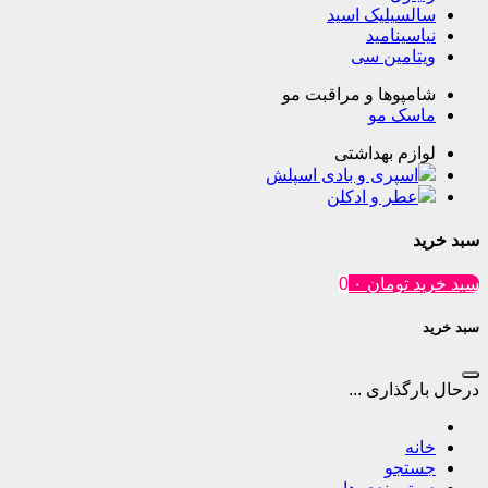
یلیک اسید
ینامید
مین سی
وها و مراقبت مو
ک مو
م بهداشتی
پری و بادی اسپلش
ر و ادکلن
تومان
۰
0
ذاری ...
جو