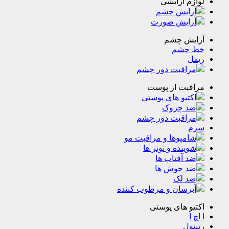
م آرایشی
رایش چشم
رایش صورت
یش چشم
چشم
ل
راقبت دور چشم
قبت از پوست
تیو های پوستی
د چروک
راقبت دور چشم
مپوها و مراقبت مو
ینده و تونر ها
 آفتاب ها
د جوش ها
د لک
رسان و مرطوب کننده
و های پوستی
ا
ول