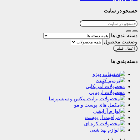
 سایت
ها
حصول
ر
ها
فیفات ویژه
میم کننده
لات آمریکایی
لات اروپایی
حصولات برایت مکس و سیسپرسا
مل‌‌ های پوست‌ و مو
ازم آرایشی
راقبت از پوست
حصولات کره ای
وازم بهداشتی