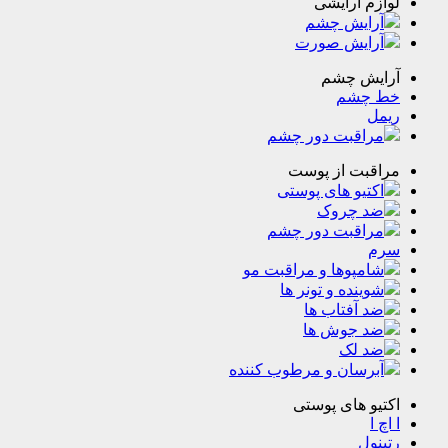
م آرایشی
رایش چشم
رایش صورت
یش چشم
چشم
ل
راقبت دور چشم
قبت از پوست
تیو های پوستی
د چروک
راقبت دور چشم
مپوها و مراقبت مو
ینده و تونر ها
 آفتاب ها
د جوش ها
د لک
رسان و مرطوب کننده
و های پوستی
ا
ول