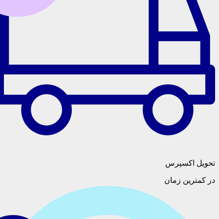
سپرس
 زمان