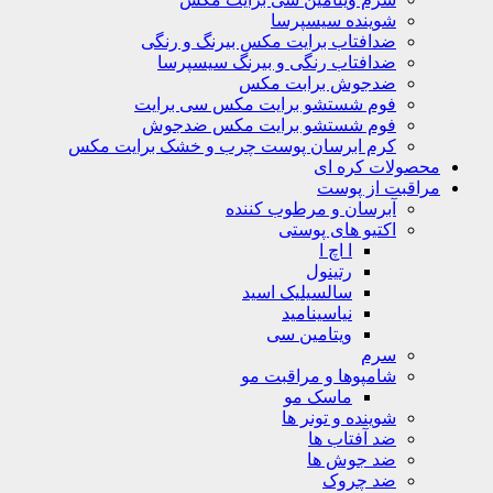
شوینده سیسپرسا
ضدافتاب برایت مکس بیرنگ و رنگی
ضدافتاب رنگی و بیرنگ سیسپرسا
ضدجوش برابت مکس
فوم شستشو برایت مکس سی برایت
فوم شستشو برایت مکس ضدجوش
کرم ابرسان پوست چرب و خشک برایت مکس
ولات کره ای
قبت از پوست
آبرسان و مرطوب کننده
اکتیو های پوستی
ا اچ ا
رتینول
سالسیلیک اسید
نیاسینامید
ویتامین سی
سرم
شامپوها و مراقبت مو
ماسک مو
شوینده و تونر ها
ضد آفتاب ها
ضد جوش ها
ضد چروک