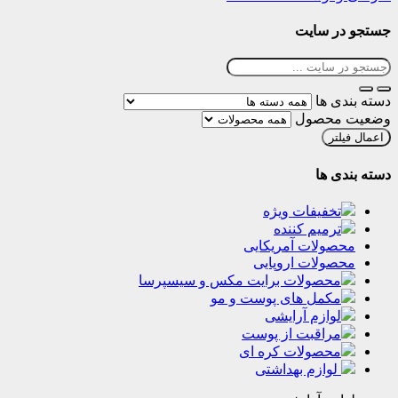
 سایت
ها
حصول
ر
ها
فیفات ویژه
میم کننده
لات آمریکایی
لات اروپایی
حصولات برایت مکس و سیسپرسا
مل‌‌ های پوست‌ و مو
ازم آرایشی
راقبت از پوست
حصولات کره ای
وازم بهداشتی