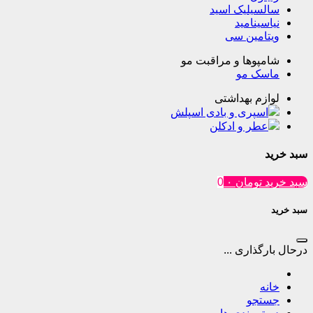
یلیک اسید
ینامید
مین سی
وها و مراقبت مو
ک مو
م بهداشتی
پری و بادی اسپلش
ر و ادکلن
تومان
۰
0
ذاری ...
جو