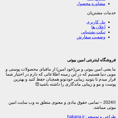
وره محصول
تریان
کاربری
ن ها
 پشتیبانی
یت سفارش
نترنتی امین بیوتی
ین بیوتی و من(خود امین) از مافیای محصولات پوستی و
هستیم که در این زمینه اطلاعاتی که دارم در اختیار شما
تا بتونید زیبایی خودتونو همچنان حفظ کنید و بهترین
و زیبایی ماندگاری را داشته باشید😍
20 – تمامی حقوق مادی و معنوی متعلق به وب سایت امین
شد.
: hakana.ir