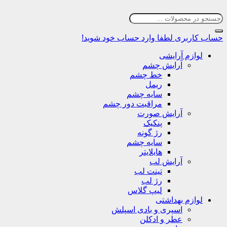
حساب کاربری
لطفا وارد حساب خود شوید!
لوازم آرایشی
آرایش چشم
خط چشم
ریمل
سایه چشم
مراقبت دور چشم
آرایش صورت
پنکیک
رژ گونه
سایه چشم
هایلایتر
آرایش لب
تینت لب
رژ لب
لیپ گلاس
لوازم بهداشتی
اسپری و بادی اسپلش
عطر و ادکلن