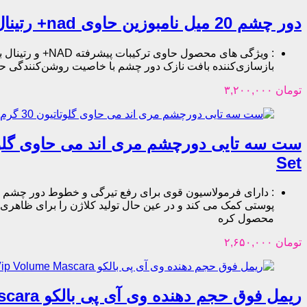
دور چشم 20 میل نامبوزین حاوی nad+ رتینال و پنجاه نوع پپتاید ضد چروک / Numbuzin
:
بازسازی‌کننده بافت نازک دور چشم با خاصیت روشن‌کنندگی حجم: 20 میلی‌لیتر تاریخ انقضا: 2028/11 مناسب برای: انواع پوست (مبارزه با علائم پیری و افتادگی دور چشم) کشور مبدا برن
تومان
۳,۲۰۰,۰۰۰
Set
:
محصول کره
تومان
۲,۶۵۰,۰۰۰
ریمل فوق حجم دهنده وی آی پی بالکو Balco Vip Volume Mascara