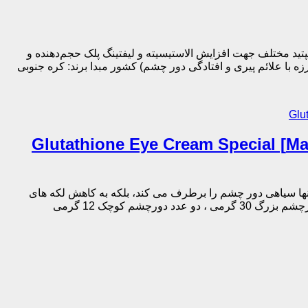
ل حاوی ترکیبات پیشرفته NAD+ و رتینال برای رفع چروک‌های عمیق و جوانسازی دور چشم غنی شده با ۵۰ نوع پپتید مختلف جهت افزایش الاستیسیته و لیفتینگ پلک حجم‌دهنده و
ست سه تایی دورچشم مری اند می حاوی گلوتاتیون 30 گرم + 12 گرم + 12 گرم [Mary&May] Glutathione Eye Cream Special
شم تقویت کننده ویتامین C: غنی شده با ویتامین C، این کرم دور چشم نه تنها سیاهی دور چشم را برطرف می کند، بلکه به کاهش لکه های
پوستی کمک می کند و در عین حال تولید کلاژن را برای ظاهری جوان تر تحریک می کند. رفع ناهمواری رنگ دورچشم حجم یک عدد دورچشم بزرگ 30 گرمی ، دو عدد دورچشم کوچک 12 گرمی