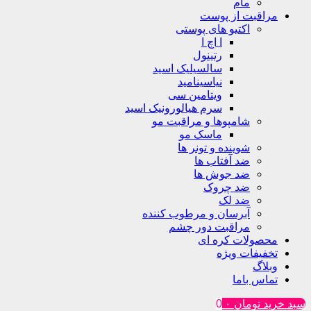
مام
مراقبت از پوست
اکتیو های پوستی
ا اچ ا
رتینول
سالسیلیک اسید
نیاسینامید
ویتامین سی
سرم هیالورونیک اسید
شامپوها و مراقبت مو
ماسک مو
شوینده و تونر ها
ضد آفتاب ها
ضد جوش ها
ضد چروک
ضد لک
آبرسان و مرطوب کننده
مراقبت دور چشم
محصولات کره ای
تخفیفات ویژه
وبلاگ
تماس باما
سبد خرید
تومان
۰
0