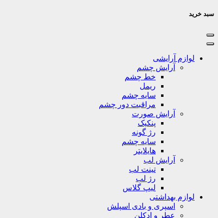
سبد خرید
لوازم آرایشی
آرایش چشم
خط چشم
ریمل
سایه چشم
مراقبت دور چشم
آرایش صورت
پنکیک
رژ گونه
سایه چشم
هایلایتر
آرایش لب
تینت لب
رژ لب
لیپ گلاس
لوازم بهداشتی
اسپری و بادی اسپلش
عطر و ادکلن