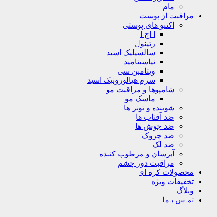
مام
مراقبت از پوست
اکتیو های پوستی
ا اچ ا
رتینول
سالسیلیک اسید
نیاسینامید
ویتامین سی
سرم هیالورونیک اسید
شامپوها و مراقبت مو
ماسک مو
شوینده و تونر ها
ضد آفتاب ها
ضد جوش ها
ضد چروک
ضد لک
آبرسان و مرطوب کننده
مراقبت دور چشم
محصولات کره ای
تخفیفات ویژه
وبلاگ
تماس باما