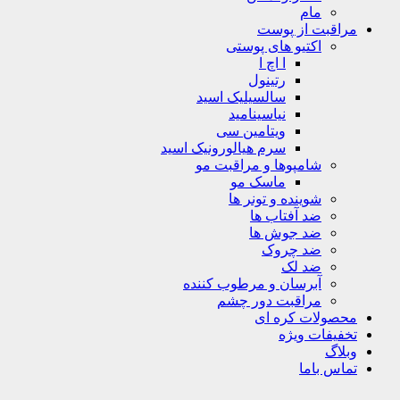
مام
مراقبت از پوست
اکتیو های پوستی
ا اچ ا
رتینول
سالسیلیک اسید
نیاسینامید
ویتامین سی
سرم هیالورونیک اسید
شامپوها و مراقبت مو
ماسک مو
شوینده و تونر ها
ضد آفتاب ها
ضد جوش ها
ضد چروک
ضد لک
آبرسان و مرطوب کننده
مراقبت دور چشم
محصولات کره ای
تخفیفات ویژه
وبلاگ
تماس باما