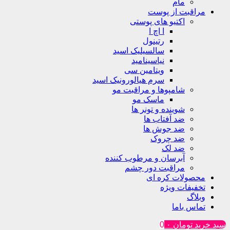
مام
مراقبت از پوست
اکتیو های پوستی
ا اچ ا
رتینول
سالسیلیک اسید
نیاسینامید
ویتامین سی
سرم هیالورونیک اسید
شامپوها و مراقبت مو
ماسک مو
شوینده و تونر ها
ضد آفتاب ها
ضد جوش ها
ضد چروک
ضد لک
آبرسان و مرطوب کننده
مراقبت دور چشم
محصولات کره ای
تخفیفات ویژه
وبلاگ
تماس باما
سبد خرید
تومان
۰
0