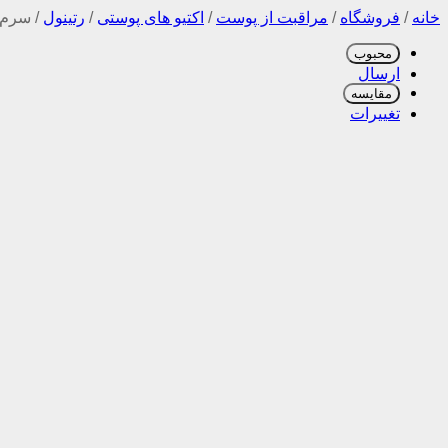
خانه
/
فروشگاه
/
مراقبت از پوست
/
اکتیو های پوستی
/
رتینول
/
سرم 
محبوب
ارسال
مقایسه
تغییرات