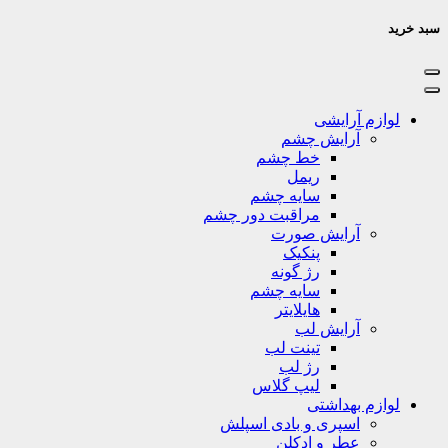
سبد خرید
لوازم آرایشی
آرایش چشم
خط چشم
ریمل
سایه چشم
مراقبت دور چشم
آرایش صورت
پنکیک
رژ گونه
سایه چشم
هایلایتر
آرایش لب
تینت لب
رژ لب
لیپ گلاس
لوازم بهداشتی
اسپری و بادی اسپلش
عطر و ادکلن