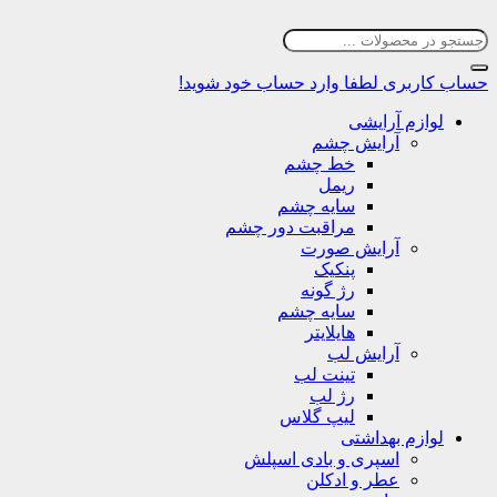
حساب کاربری
لطفا وارد حساب خود شوید!
لوازم آرایشی
آرایش چشم
خط چشم
ریمل
سایه چشم
مراقبت دور چشم
آرایش صورت
پنکیک
رژ گونه
سایه چشم
هایلایتر
آرایش لب
تینت لب
رژ لب
لیپ گلاس
لوازم بهداشتی
اسپری و بادی اسپلش
عطر و ادکلن