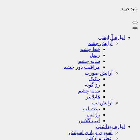
سبد خرید
لوازم آرایشی
آرایش چشم
خط چشم
ریمل
سایه چشم
مراقبت دور چشم
آرایش صورت
پنکیک
رژ گونه
سایه چشم
هایلایتر
آرایش لب
تینت لب
رژ لب
لیپ گلاس
لوازم بهداشتی
اسپری و بادی اسپلش
عطر و ادکلن