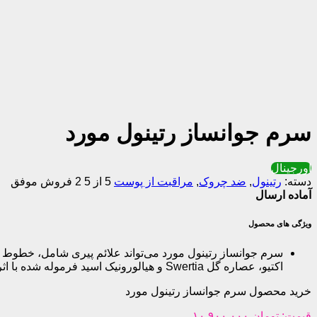
سرم جوانساز رتینول مورد
اورجینال
دسته:
رتینول
,
ضد چروک
,
مراقبت از پوست
5 از 5
2 فروش موفق
آماده ارسال
ویژگی های محصول
سرم جوانساز رتینول مورد می‌تواند علائم پیری شامل، خطوط و
اکتیو، عصاره گل Swertia و هیالورونیک اسید فرموله شده با اثرگذاری سریع پوست را جوان و شاداب می‌کند.:
خرید محصول سرم جوانساز رتینول مورد
قیمت:
تومان
۱۰,۹۰۰,۰۰۰