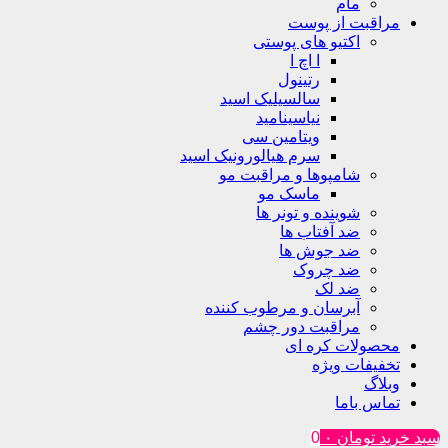
مام
مراقبت از پوست
اکتیو های پوستی
ا اچ ا
رتینول
سالسیلیک اسید
نیاسینامید
ویتامین سی
سرم هیالورونیک اسید
شامپوها و مراقبت مو
ماسک مو
شوینده و تونر ها
ضد آفتاب ها
ضد جوش ها
ضد چروک
ضد لک
آبرسان و مرطوب کننده
مراقبت دور چشم
محصولات کره ای
تخفیفات ویژه
وبلاگ
تماس باما
سبد خرید
تومان
۰
0