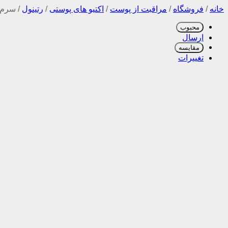
خانه
/
فروشگاه
/
مراقبت از پوست
/
اکتیو های پوستی
/
رتینول
/
سرم ج
محبوب
ارسال
مقایسه
تغییرات