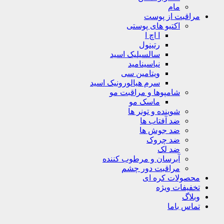
مام
مراقبت از پوست
اکتیو های پوستی
ا اچ ا
رتینول
سالسیلیک اسید
نیاسینامید
ویتامین سی
سرم هیالورونیک اسید
شامپوها و مراقبت مو
ماسک مو
شوینده و تونر ها
ضد آفتاب ها
ضد جوش ها
ضد چروک
ضد لک
آبرسان و مرطوب کننده
مراقبت دور چشم
محصولات کره ای
تخفیفات ویژه
وبلاگ
تماس باما