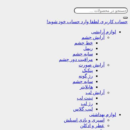
حساب کاربری
لطفا وارد حساب خود شوید!
لوازم آرایشی
آرایش چشم
خط چشم
ریمل
سایه چشم
مراقبت دور چشم
آرایش صورت
پنکیک
رژ گونه
سایه چشم
هایلایتر
آرایش لب
تینت لب
رژ لب
لیپ گلاس
لوازم بهداشتی
اسپری و بادی اسپلش
عطر و ادکلن