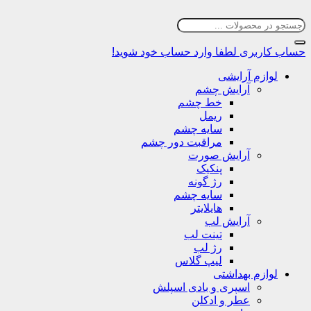
حساب کاربری
لطفا وارد حساب خود شوید!
لوازم آرایشی
آرایش چشم
خط چشم
ریمل
سایه چشم
مراقبت دور چشم
آرایش صورت
پنکیک
رژ گونه
سایه چشم
هایلایتر
آرایش لب
تینت لب
رژ لب
لیپ گلاس
لوازم بهداشتی
اسپری و بادی اسپلش
عطر و ادکلن