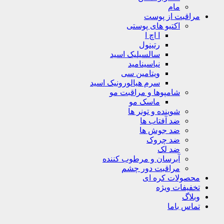
مام
مراقبت از پوست
اکتیو های پوستی
ا اچ ا
رتینول
سالسیلیک اسید
نیاسینامید
ویتامین سی
سرم هیالورونیک اسید
شامپوها و مراقبت مو
ماسک مو
شوینده و تونر ها
ضد آفتاب ها
ضد جوش ها
ضد چروک
ضد لک
آبرسان و مرطوب کننده
مراقبت دور چشم
محصولات کره ای
تخفیفات ویژه
وبلاگ
تماس باما