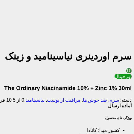
سرم اوردینری نیاسینامید و زینک
10
اورجینال
The Ordinary Niacinamide 10% + Zinc 1% 30ml
دسته:
سرم
,
ضد جوش ها
,
مراقبت از پوست
,
نیاسینامید
0 از 5
10 فروش موفق
آماده ارسال
ویژگی های محصول
کشور مبدا:
کانادا