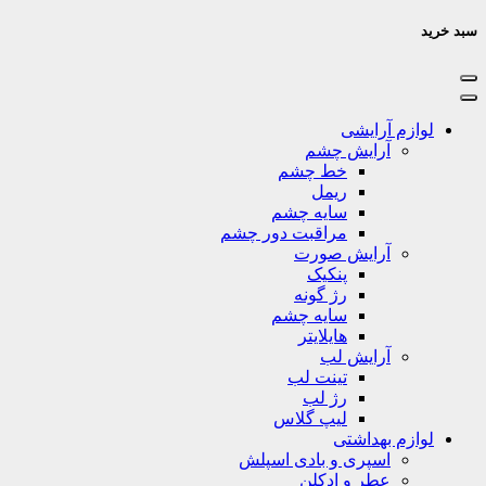
سبد خرید
لوازم آرایشی
آرایش چشم
خط چشم
ریمل
سایه چشم
مراقبت دور چشم
آرایش صورت
پنکیک
رژ گونه
سایه چشم
هایلایتر
آرایش لب
تینت لب
رژ لب
لیپ گلاس
لوازم بهداشتی
اسپری و بادی اسپلش
عطر و ادکلن