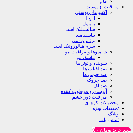
مام
مراقبت از پوست
اکتیو های پوستی
ا اچ ا
رتینول
سالسیلیک اسید
نیاسینامید
ویتامین سی
سرم هیالورونیک اسید
شامپوها و مراقبت مو
ماسک مو
شوینده و تونر ها
ضد آفتاب ها
ضد جوش ها
ضد چروک
ضد لک
آبرسان و مرطوب کننده
مراقبت دور چشم
محصولات کره ای
تخفیفات ویژه
وبلاگ
تماس باما
سبد خرید
تومان
۰
0