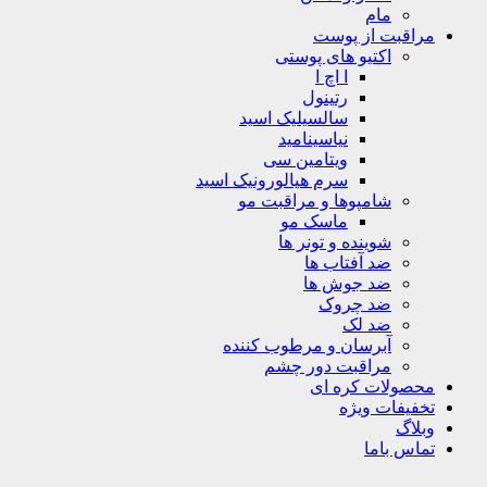
مام
مراقبت از پوست
اکتیو های پوستی
ا اچ ا
رتینول
سالسیلیک اسید
نیاسینامید
ویتامین سی
سرم هیالورونیک اسید
شامپوها و مراقبت مو
ماسک مو
شوینده و تونر ها
ضد آفتاب ها
ضد جوش ها
ضد چروک
ضد لک
آبرسان و مرطوب کننده
مراقبت دور چشم
محصولات کره ای
تخفیفات ویژه
وبلاگ
تماس باما