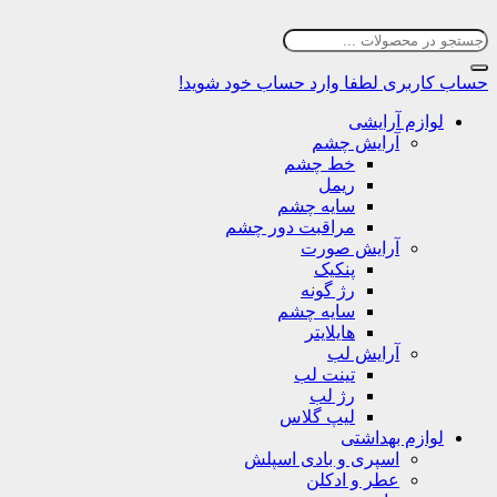
حساب کاربری
لطفا وارد حساب خود شوید!
لوازم آرایشی
آرایش چشم
خط چشم
ریمل
سایه چشم
مراقبت دور چشم
آرایش صورت
پنکیک
رژ گونه
سایه چشم
هایلایتر
آرایش لب
تینت لب
رژ لب
لیپ گلاس
لوازم بهداشتی
اسپری و بادی اسپلش
عطر و ادکلن