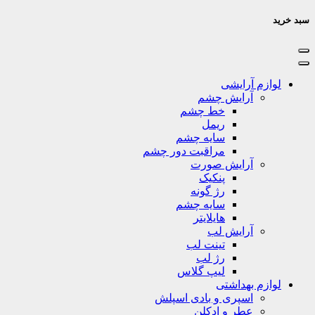
سبد خرید
لوازم آرایشی
آرایش چشم
خط چشم
ریمل
سایه چشم
مراقبت دور چشم
آرایش صورت
پنکیک
رژ گونه
سایه چشم
هایلایتر
آرایش لب
تینت لب
رژ لب
لیپ گلاس
لوازم بهداشتی
اسپری و بادی اسپلش
عطر و ادکلن