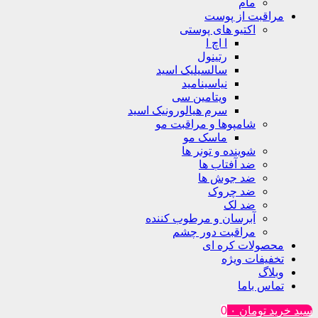
مام
مراقبت از پوست
اکتیو های پوستی
ا اچ ا
رتینول
سالسیلیک اسید
نیاسینامید
ویتامین سی
سرم هیالورونیک اسید
شامپوها و مراقبت مو
ماسک مو
شوینده و تونر ها
ضد آفتاب ها
ضد جوش ها
ضد چروک
ضد لک
آبرسان و مرطوب کننده
مراقبت دور چشم
محصولات کره ای
تخفیفات ویژه
وبلاگ
تماس باما
سبد خرید
تومان
۰
0