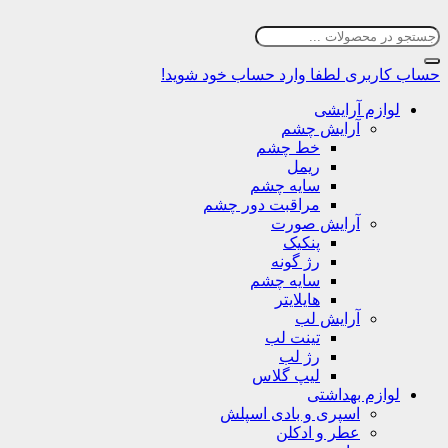
حساب کاربری
لطفا وارد حساب خود شوید!
لوازم آرایشی
آرایش چشم
خط چشم
ریمل
سایه چشم
مراقبت دور چشم
آرایش صورت
پنکیک
رژ گونه
سایه چشم
هایلایتر
آرایش لب
تینت لب
رژ لب
لیپ گلاس
لوازم بهداشتی
اسپری و بادی اسپلش
عطر و ادکلن