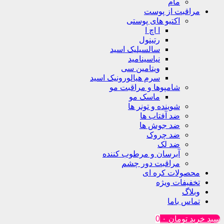
مام
مراقبت از پوست
اکتیو های پوستی
ا اچ ا
رتینول
سالسیلیک اسید
نیاسینامید
ویتامین سی
سرم هیالورونیک اسید
شامپوها و مراقبت مو
ماسک مو
شوینده و تونر ها
ضد آفتاب ها
ضد جوش ها
ضد چروک
ضد لک
آبرسان و مرطوب کننده
مراقبت دور چشم
محصولات کره ای
تخفیفات ویژه
وبلاگ
تماس باما
سبد خرید
تومان
۰
0