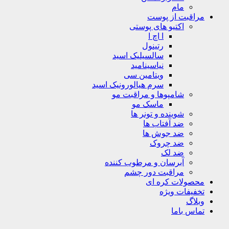
مام
مراقبت از پوست
اکتیو های پوستی
ا اچ ا
رتینول
سالسیلیک اسید
نیاسینامید
ویتامین سی
سرم هیالورونیک اسید
شامپوها و مراقبت مو
ماسک مو
شوینده و تونر ها
ضد آفتاب ها
ضد جوش ها
ضد چروک
ضد لک
آبرسان و مرطوب کننده
مراقبت دور چشم
محصولات کره ای
تخفیفات ویژه
وبلاگ
تماس باما