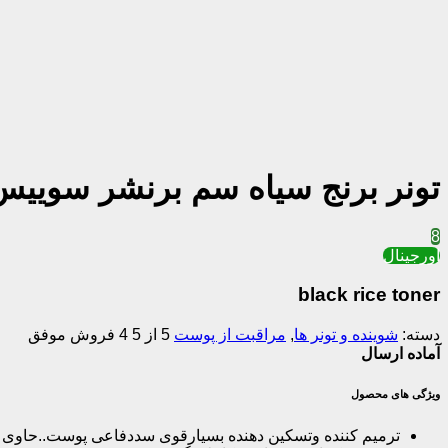
تونر برنج سیاه سم برنشر سوییس00ml
8
اورجینال
black rice toner
دسته:
شوینده و تونر ها
,
مراقبت از پوست
5 از 5
4 فروش موفق
آماده ارسال
ویژگی های محصول
ترمیم کننده وتسکین دهنده بسیارقوی سددفاعی پوست..حاوی غلظ