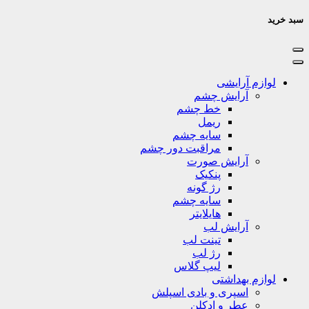
سبد خرید
لوازم آرایشی
آرایش چشم
خط چشم
ریمل
سایه چشم
مراقبت دور چشم
آرایش صورت
پنکیک
رژ گونه
سایه چشم
هایلایتر
آرایش لب
تینت لب
رژ لب
لیپ گلاس
لوازم بهداشتی
اسپری و بادی اسپلش
عطر و ادکلن