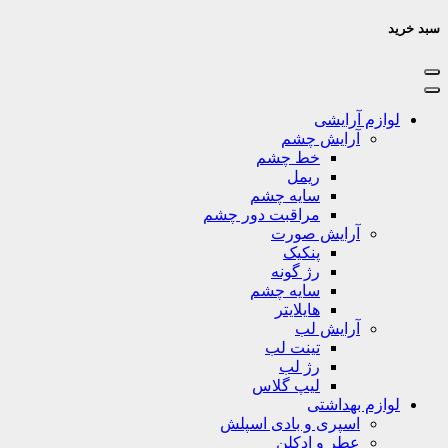
سبد خرید
لوازم آرایشی
آرایش چشم
خط چشم
ریمل
سایه چشم
مراقبت دور چشم
آرایش صورت
پنکیک
رژ گونه
سایه چشم
هایلایتر
آرایش لب
تینت لب
رژ لب
لیپ گلاس
لوازم بهداشتی
اسپری و بادی اسپلش
عطر و ادکلن