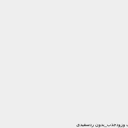
بک وزودجذب_بدون ردسفیدی