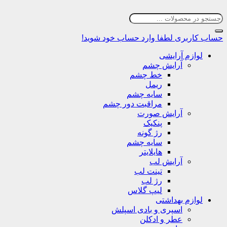
حساب کاربری
لطفا وارد حساب خود شوید!
لوازم آرایشی
آرایش چشم
خط چشم
ریمل
سایه چشم
مراقبت دور چشم
آرایش صورت
پنکیک
رژ گونه
سایه چشم
هایلایتر
آرایش لب
تینت لب
رژ لب
لیپ گلاس
لوازم بهداشتی
اسپری و بادی اسپلش
عطر و ادکلن