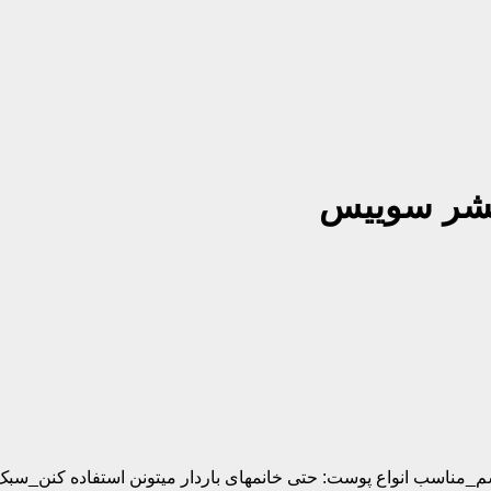
نشر سوییس
شم_مناسب انواع پوست:
حتی خانمهای باردار میتونن استفاده کنن_س