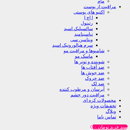
مام
مراقبت از پوست
اکتیو های پوستی
ا اچ ا
رتینول
سالسیلیک اسید
نیاسینامید
ویتامین سی
سرم هیالورونیک اسید
شامپوها و مراقبت مو
ماسک مو
شوینده و تونر ها
ضد آفتاب ها
ضد جوش ها
ضد چروک
ضد لک
آبرسان و مرطوب کننده
مراقبت دور چشم
محصولات کره ای
تخفیفات ویژه
وبلاگ
تماس باما
سبد خرید
تومان
۰
0