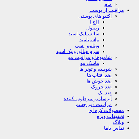
مام
مراقبت از پوست
اکتیو های پوستی
ا اچ ا
رتینول
سالسیلیک اسید
نیاسینامید
ویتامین سی
سرم هیالورونیک اسید
شامپوها و مراقبت مو
ماسک مو
شوینده و تونر ها
ضد آفتاب ها
ضد جوش ها
ضد چروک
ضد لک
آبرسان و مرطوب کننده
مراقبت دور چشم
محصولات کره ای
تخفیفات ویژه
وبلاگ
تماس باما