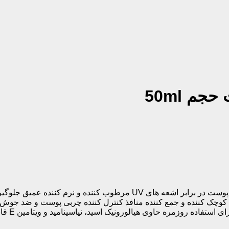
فرمولاسیون تخصصی برای انواع پوست محافظت کننده قوی پوست در برابر ا
وی هیالورونیک اسید، نیاسینامید و ویتامین E قابل استفاده برای خانم ها و آقایان