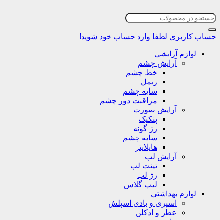
حساب کاربری
لطفا وارد حساب خود شوید!
لوازم آرایشی
آرایش چشم
خط چشم
ریمل
سایه چشم
مراقبت دور چشم
آرایش صورت
پنکیک
رژ گونه
سایه چشم
هایلایتر
آرایش لب
تینت لب
رژ لب
لیپ گلاس
لوازم بهداشتی
اسپری و بادی اسپلش
عطر و ادکلن