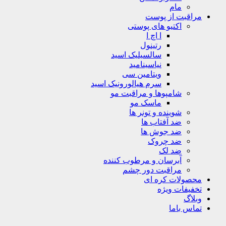
مام
مراقبت از پوست
اکتیو های پوستی
ا اچ ا
رتینول
سالسیلیک اسید
نیاسینامید
ویتامین سی
سرم هیالورونیک اسید
شامپوها و مراقبت مو
ماسک مو
شوینده و تونر ها
ضد آفتاب ها
ضد جوش ها
ضد چروک
ضد لک
آبرسان و مرطوب کننده
مراقبت دور چشم
محصولات کره ای
تخفیفات ویژه
وبلاگ
تماس باما