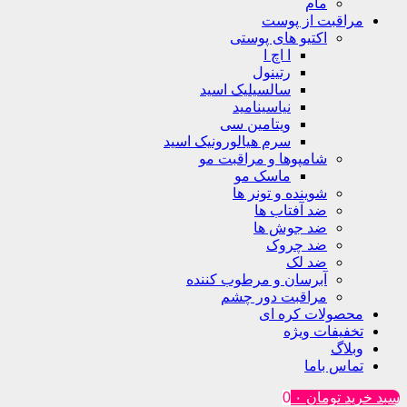
مام
مراقبت از پوست
اکتیو های پوستی
ا اچ ا
رتینول
سالسیلیک اسید
نیاسینامید
ویتامین سی
سرم هیالورونیک اسید
شامپوها و مراقبت مو
ماسک مو
شوینده و تونر ها
ضد آفتاب ها
ضد جوش ها
ضد چروک
ضد لک
آبرسان و مرطوب کننده
مراقبت دور چشم
محصولات کره ای
تخفیفات ویژه
وبلاگ
تماس باما
سبد خرید
تومان
۰
0