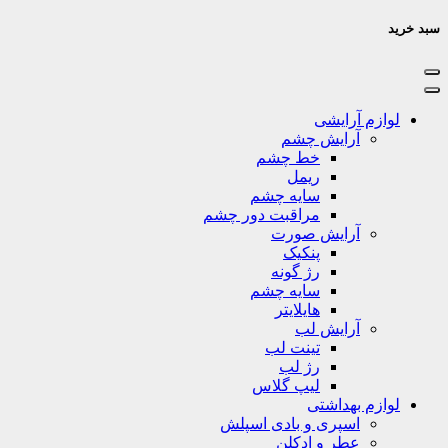
سبد خرید
لوازم آرایشی
آرایش چشم
خط چشم
ریمل
سایه چشم
مراقبت دور چشم
آرایش صورت
پنکیک
رژ گونه
سایه چشم
هایلایتر
آرایش لب
تینت لب
رژ لب
لیپ گلاس
لوازم بهداشتی
اسپری و بادی اسپلش
عطر و ادکلن