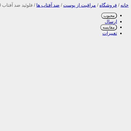
خانه
/
فروشگاه
/
مراقبت از پوست
/
ضد آفتاب ها
/
فلوئید ضد آفتاب SPF50 سویلیفت حجم 50ml
محبوب
ارسال
مقایسه
تغییرات