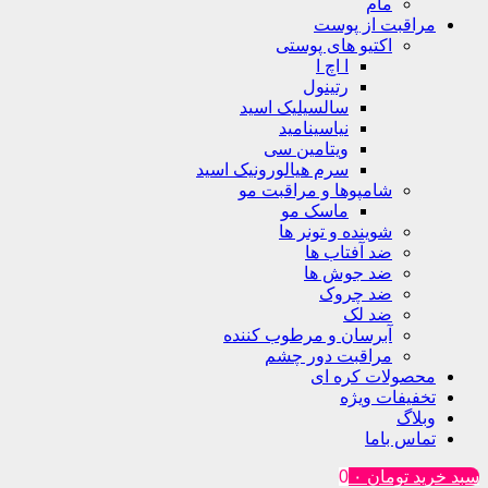
مام
مراقبت از پوست
اکتیو های پوستی
ا اچ ا
رتینول
سالسیلیک اسید
نیاسینامید
ویتامین سی
سرم هیالورونیک اسید
شامپوها و مراقبت مو
ماسک مو
شوینده و تونر ها
ضد آفتاب ها
ضد جوش ها
ضد چروک
ضد لک
آبرسان و مرطوب کننده
مراقبت دور چشم
محصولات کره ای
تخفیفات ویژه
وبلاگ
تماس باما
سبد خرید
تومان
۰
0