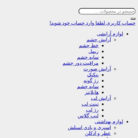
حساب کاربری
لطفا وارد حساب خود شوید!
لوازم آرایشی
آرایش چشم
خط چشم
ریمل
سایه چشم
مراقبت دور چشم
آرایش صورت
پنکیک
رژ گونه
سایه چشم
هایلایتر
آرایش لب
تینت لب
رژ لب
لیپ گلاس
لوازم بهداشتی
اسپری و بادی اسپلش
عطر و ادکلن