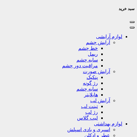
سبد خرید
لوازم آرایشی
آرایش چشم
خط چشم
ریمل
سایه چشم
مراقبت دور چشم
آرایش صورت
پنکیک
رژ گونه
سایه چشم
هایلایتر
آرایش لب
تینت لب
رژ لب
لیپ گلاس
لوازم بهداشتی
اسپری و بادی اسپلش
عطر و ادکلن