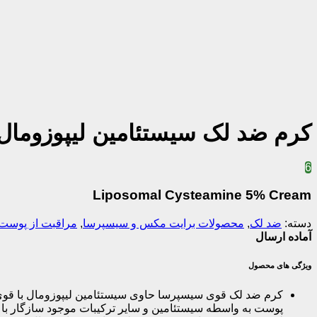
کرم ضد لک سیستئامین لیپوزومال
6
Liposomal Cysteamine 5% Cream
دسته:
ضد لک
,
محصولات برایت مکس و سیسپرسا
,
مراقبت از پوست
آماده ارسال
ویژگی های محصول
کرم ضد لک قوی سیسپرسا حاوی سیستئامین لیپوزومال با قوی 
پوست به واسطه سیستئامین و سایر ترکیبات موجود سازگار با 