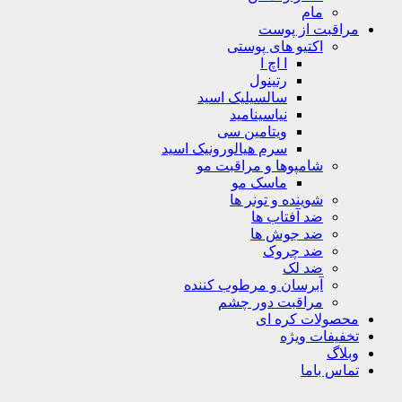
مام
مراقبت از پوست
اکتیو های پوستی
ا اچ ا
رتینول
سالسیلیک اسید
نیاسینامید
ویتامین سی
سرم هیالورونیک اسید
شامپوها و مراقبت مو
ماسک مو
شوینده و تونر ها
ضد آفتاب ها
ضد جوش ها
ضد چروک
ضد لک
آبرسان و مرطوب کننده
مراقبت دور چشم
محصولات کره ای
تخفیفات ویژه
وبلاگ
تماس باما