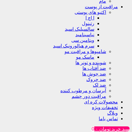
مام
مراقبت از پوست
اکتیو های پوستی
ا اچ ا
رتینول
سالسیلیک اسید
نیاسینامید
ویتامین سی
سرم هیالورونیک اسید
شامپوها و مراقبت مو
ماسک مو
شوینده و تونر ها
ضد آفتاب ها
ضد جوش ها
ضد چروک
ضد لک
آبرسان و مرطوب کننده
مراقبت دور چشم
محصولات کره ای
تخفیفات ویژه
وبلاگ
تماس باما
سبد خرید
تومان
۰
0