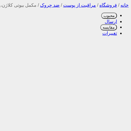
خانه
/
فروشگاه
/
مراقبت از پوست
/
ضد چروک
/
مکمل بیوتی کلاژن،پوست،مو،ناخن GLAN
محبوب
ارسال
مقایسه
تغییرات