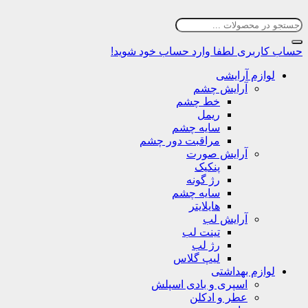
حساب کاربری
لطفا وارد حساب خود شوید!
لوازم آرایشی
آرایش چشم
خط چشم
ریمل
سایه چشم
مراقبت دور چشم
آرایش صورت
پنکیک
رژ گونه
سایه چشم
هایلایتر
آرایش لب
تینت لب
رژ لب
لیپ گلاس
لوازم بهداشتی
اسپری و بادی اسپلش
عطر و ادکلن