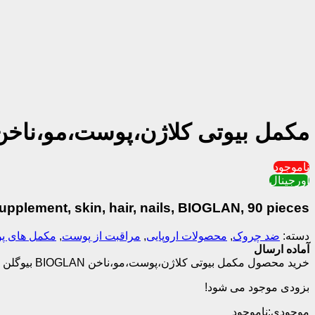
مکمل بیوتی کلاژن،پوست،مو،ناخن BIOGLAN بیوگلن 90 عددی انگلست
ناموجود
اورجینال
upplement, skin, hair, nails, BIOGLAN, 90 pieces
دسته:
ضد چروک
,
محصولات اروپایی
,
مراقبت از پوست
,
مکمل‌‌ های پ
آماده ارسال
خرید محصول مکمل بیوتی کلاژن،پوست،مو،ناخن BIOGLAN بیوگلن 90 عددی انگلستان
بزودی موجود می شود!
موجودی:
ناموجود