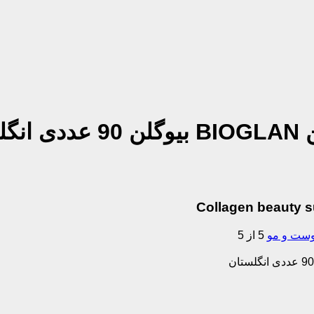
ان
Collagen beauty s
وست‌ و مو
5 از 5