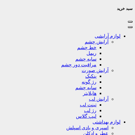
سبد خرید
لوازم آرایشی
آرایش چشم
خط چشم
ریمل
سایه چشم
مراقبت دور چشم
آرایش صورت
پنکیک
رژ گونه
سایه چشم
هایلایتر
آرایش لب
تینت لب
رژ لب
لیپ گلاس
لوازم بهداشتی
اسپری و بادی اسپلش
عطر و ادکلن