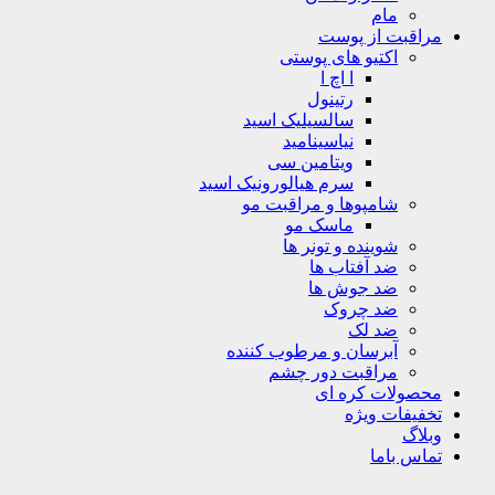
مام
مراقبت از پوست
اکتیو های پوستی
ا اچ ا
رتینول
سالسیلیک اسید
نیاسینامید
ویتامین سی
سرم هیالورونیک اسید
شامپوها و مراقبت مو
ماسک مو
شوینده و تونر ها
ضد آفتاب ها
ضد جوش ها
ضد چروک
ضد لک
آبرسان و مرطوب کننده
مراقبت دور چشم
محصولات کره ای
تخفیفات ویژه
وبلاگ
تماس باما