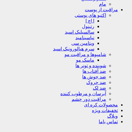
مام
مراقبت از پوست
اکتیو های پوستی
ا اچ ا
رتینول
سالسیلیک اسید
نیاسینامید
ویتامین سی
سرم هیالورونیک اسید
شامپوها و مراقبت مو
ماسک مو
شوینده و تونر ها
ضد آفتاب ها
ضد جوش ها
ضد چروک
ضد لک
آبرسان و مرطوب کننده
مراقبت دور چشم
محصولات کره ای
تخفیفات ویژه
وبلاگ
تماس باما