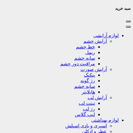
سبد خرید
لوازم آرایشی
آرایش چشم
خط چشم
ریمل
سایه چشم
مراقبت دور چشم
آرایش صورت
پنکیک
رژ گونه
سایه چشم
هایلایتر
آرایش لب
تینت لب
رژ لب
لیپ گلاس
لوازم بهداشتی
اسپری و بادی اسپلش
عطر و ادکلن