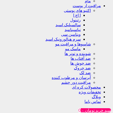
مام
مراقبت از پوست
اکتیو های پوستی
ا اچ ا
رتینول
سالسیلیک اسید
نیاسینامید
ویتامین سی
سرم هیالورونیک اسید
شامپوها و مراقبت مو
ماسک مو
شوینده و تونر ها
ضد آفتاب ها
ضد جوش ها
ضد چروک
ضد لک
آبرسان و مرطوب کننده
مراقبت دور چشم
محصولات کره ای
تخفیفات ویژه
وبلاگ
تماس باما
سبد خرید
تومان
۰
0