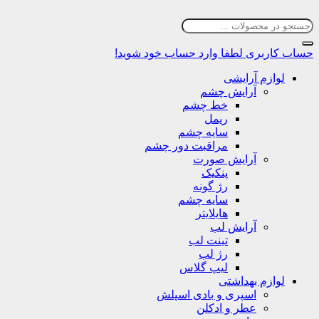
حساب کاربری
لطفا وارد حساب خود شوید!
لوازم آرایشی
آرایش چشم
خط چشم
ریمل
سایه چشم
مراقبت دور چشم
آرایش صورت
پنکیک
رژ گونه
سایه چشم
هایلایتر
آرایش لب
تینت لب
رژ لب
لیپ گلاس
لوازم بهداشتی
اسپری و بادی اسپلش
عطر و ادکلن