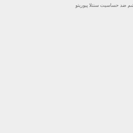
م ضد حساسيت سنتلا پیوریتو