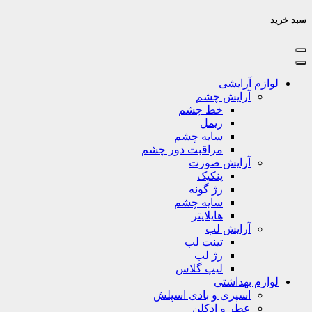
سبد خرید
لوازم آرایشی
آرایش چشم
خط چشم
ریمل
سایه چشم
مراقبت دور چشم
آرایش صورت
پنکیک
رژ گونه
سایه چشم
هایلایتر
آرایش لب
تینت لب
رژ لب
لیپ گلاس
لوازم بهداشتی
اسپری و بادی اسپلش
عطر و ادکلن