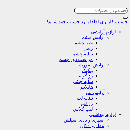
حساب کاربری
لطفا وارد حساب خود شوید!
لوازم آرایشی
آرایش چشم
خط چشم
ریمل
سایه چشم
مراقبت دور چشم
آرایش صورت
پنکیک
رژ گونه
سایه چشم
هایلایتر
آرایش لب
تینت لب
رژ لب
لیپ گلاس
لوازم بهداشتی
اسپری و بادی اسپلش
عطر و ادکلن