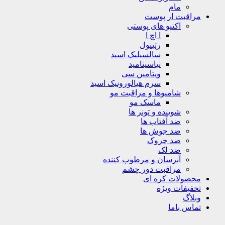
مام
مراقبت از پوست
اکتیو های پوستی
ا اچ ا
رتینول
سالسیلیک اسید
نیاسینامید
ویتامین سی
سرم هیالورونیک اسید
شامپوها و مراقبت مو
ماسک مو
شوینده و تونر ها
ضد آفتاب ها
ضد جوش ها
ضد چروک
ضد لک
آبرسان و مرطوب کننده
مراقبت دور چشم
محصولات کره ای
تخفیفات ویژه
وبلاگ
تماس باما