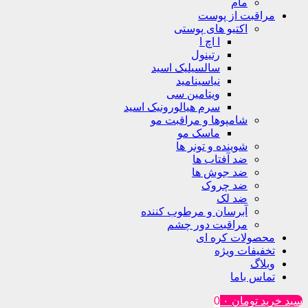
مام
مراقبت از پوست
اکتیو های پوستی
ا اچ ا
رتینول
سالسیلیک اسید
نیاسینامید
ویتامین سی
سرم هیالورونیک اسید
شامپوها و مراقبت مو
ماسک مو
شوینده و تونر ها
ضد آفتاب ها
ضد جوش ها
ضد چروک
ضد لک
آبرسان و مرطوب کننده
مراقبت دور چشم
محصولات کره ای
تخفیفات ویژه
وبلاگ
تماس باما
سبد خرید
تومان
۰
0