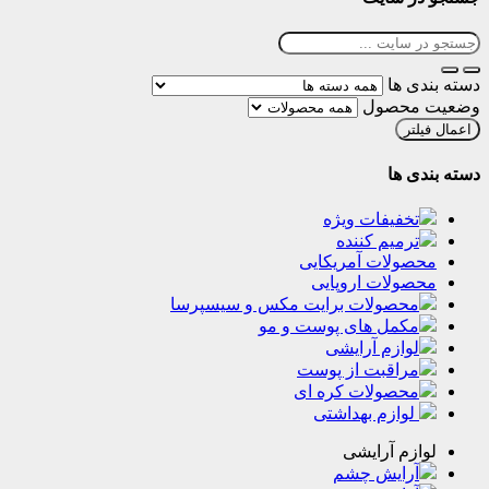
ها
حصول
ر
ها
فیفات ویژه
میم کننده
لات آمریکایی
لات اروپایی
حصولات برایت مکس و سیسپرسا
مل‌‌ های پوست‌ و مو
ازم آرایشی
راقبت از پوست
حصولات کره ای
وازم بهداشتی
م آرایشی
رایش چشم