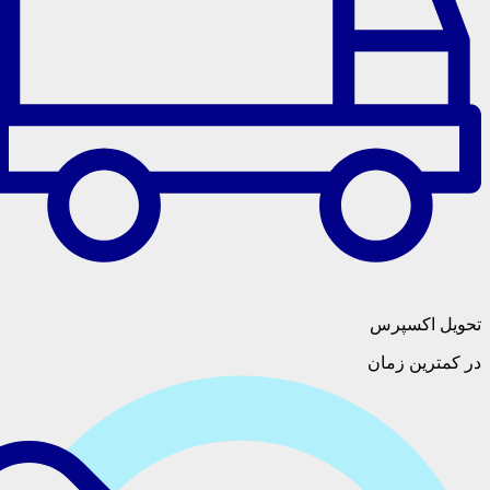
سپرس
 زمان