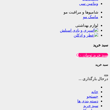
مین سی
وها و مراقبت مو
ک مو
م بهداشتی
پری و بادی اسپلش
ر و ادکلن
تومان
۰
0
ذاری ...
جو
 بندی ها
خرید