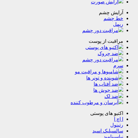
رایش صورت
یش چشم
چشم
ل
راقبت دور چشم
قبت از پوست
تیو های پوستی
د چروک
راقبت دور چشم
مپوها و مراقبت مو
ینده و تونر ها
 آفتاب ها
د جوش ها
د لک
رسان و مرطوب کننده
و های پوستی
ا
ول
یلیک اسید
ینامید