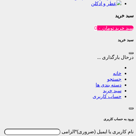
ر و ادکلن
تومان
۰
0
ذاری ...
جو
 بندی ها
خرید
ب کاربری
کاربری
 یا ایمیل
*
الزامی