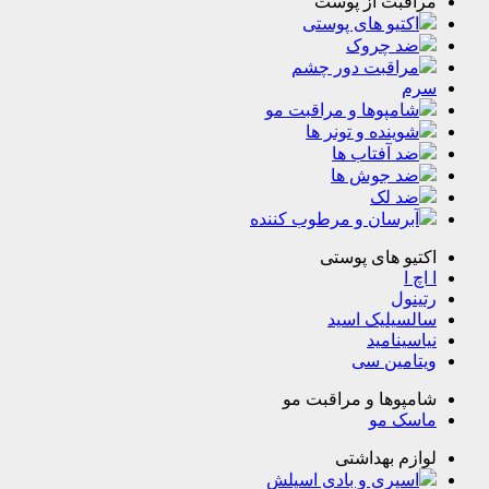
قبت از پوست
تیو های پوستی
د چروک
راقبت دور چشم
مپوها و مراقبت مو
ینده و تونر ها
 آفتاب ها
د جوش ها
د لک
رسان و مرطوب کننده
و های پوستی
ا
ول
یلیک اسید
ینامید
مین سی
وها و مراقبت مو
ک مو
م بهداشتی
پری و بادی اسپلش