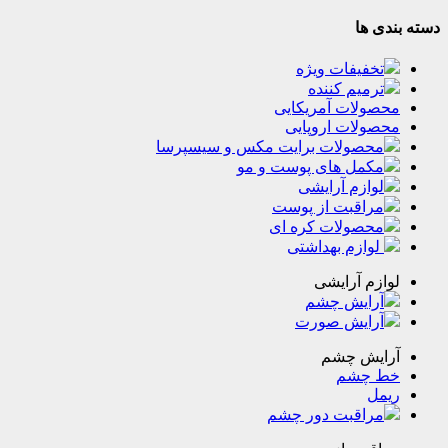
ها
فیفات ویژه
میم کننده
لات آمریکایی
لات اروپایی
حصولات برایت مکس و سیسپرسا
مل‌‌ های پوست‌ و مو
ازم آرایشی
راقبت از پوست
حصولات کره ای
وازم بهداشتی
م آرایشی
رایش چشم
رایش صورت
یش چشم
چشم
ل
راقبت دور چشم