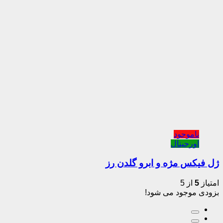
جود
ینال
مژه و ابرو گلدن رز
5
ود می شود!