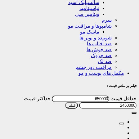
سالسیلیک اسید
نیاسینامید
ویتامین سی
سرم
شامپوها و مراقبت مو
ماسک مو
شوینده و تونر ها
ضد آفتاب ها
ضد جوش ها
ضد چروک
ضد لک
مراقبت دور چشم
‌‌ های پوست‌ و مو
قیمت :
مت
حداکثر قیمت
فیلتر