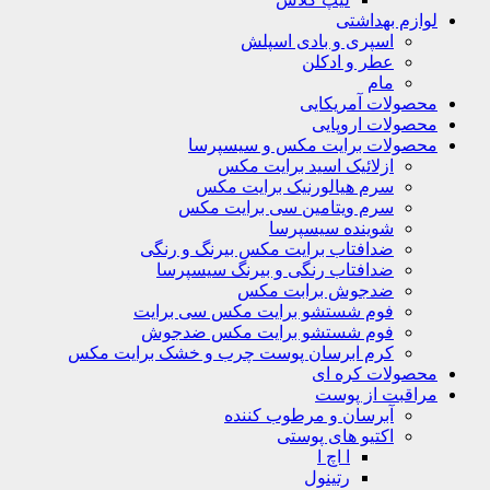
م بهداشتی
اسپری و بادی اسپلش
عطر و ادکلن
مام
لات آمریکایی
لات اروپایی
ولات برایت مکس و سیسپرسا
ازلائیک اسید برایت مکس
سرم هیالورنیک برایت مکس
سرم ویتامین سی برایت مکس
شوینده سیسپرسا
ضدافتاب برایت مکس بیرنگ و رنگی
ضدافتاب رنگی و بیرنگ سیسپرسا
ضدجوش برابت مکس
فوم شستشو برایت مکس سی برایت
فوم شستشو برایت مکس ضدجوش
کرم ابرسان پوست چرب و خشک برایت مکس
ولات کره ای
قبت از پوست
آبرسان و مرطوب کننده
اکتیو های پوستی
ا اچ ا
رتینول