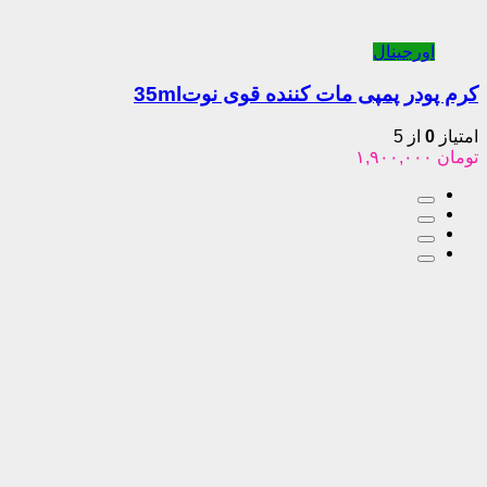
ینال
پمپی مات کننده قوی نوت35ml
5