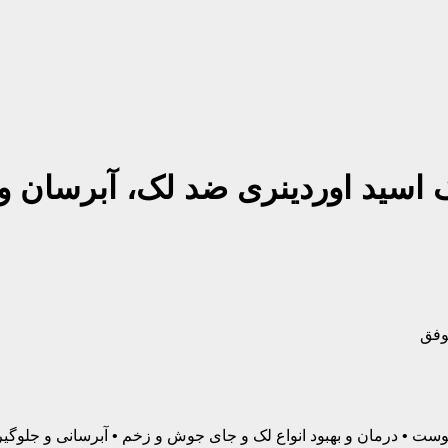
سرم ضد لک و روشن کننده پوست • درمان و بهبود انواع لک و جای جوش و زخم • آ