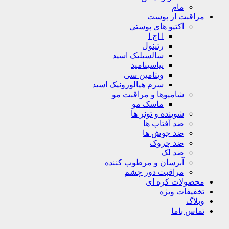
مام
مراقبت از پوست
اکتیو های پوستی
ا اچ ا
رتینول
سالسیلیک اسید
نیاسینامید
ویتامین سی
سرم هیالورونیک اسید
شامپوها و مراقبت مو
ماسک مو
شوینده و تونر ها
ضد آفتاب ها
ضد جوش ها
ضد چروک
ضد لک
آبرسان و مرطوب کننده
مراقبت دور چشم
محصولات کره ای
تخفیفات ویژه
وبلاگ
تماس باما