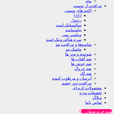
مام
مراقبت از پوست
اکتیو های پوستی
ا اچ ا
رتینول
سالسیلیک اسید
نیاسینامید
ویتامین سی
سرم هیالورونیک اسید
شامپوها و مراقبت مو
ماسک مو
شوینده و تونر ها
ضد آفتاب ها
ضد جوش ها
ضد چروک
ضد لک
آبرسان و مرطوب کننده
مراقبت دور چشم
محصولات کره ای
تخفیفات ویژه
وبلاگ
تماس باما
سبد خرید
تومان
۰
0