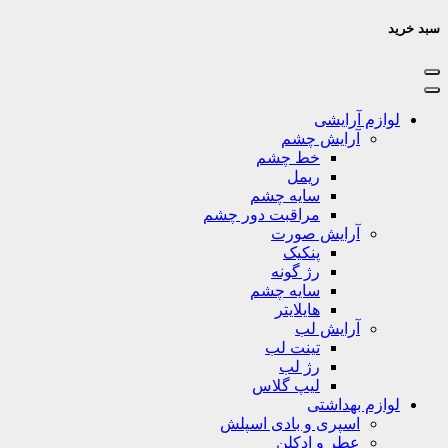
سبد خرید
لوازم آرایشی
آرایش چشم
خط چشم
ریمل
سایه چشم
مراقبت دور چشم
آرایش صورت
پنکیک
رژ گونه
سایه چشم
هایلایتر
آرایش لب
تینت لب
رژ لب
لیپ گلاس
لوازم بهداشتی
اسپری و بادی اسپلش
عطر و ادکلن