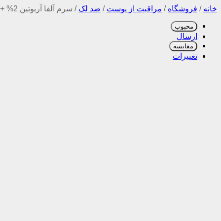
خانه
/
فروشگاه
/
مراقبت از پوست
/
ضد لک
/
سرم آلفا آربوتین 2% + هیالورونیک اسید اوردینری ضد لک، آبرسان و روشن کننده پوست 30ML
محبوب
ارسال
مقایسه
تغییرات