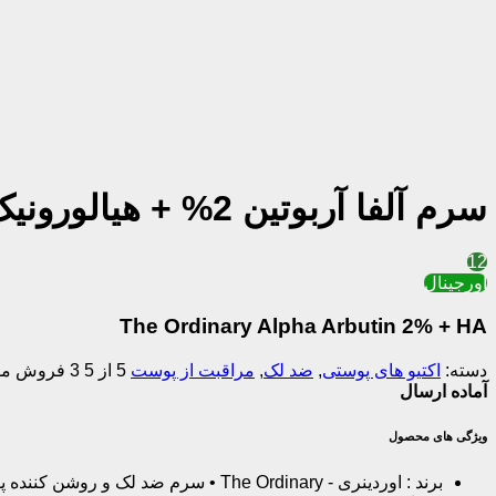
سرم آلفا آربوتین 2% + هیالورونیک اسید اوردینری ضد لک، آبرسان و روشن کننده پوست 30ML
12
اورجینال
The Ordinary Alpha Arbutin 2% + HA
دسته:
اکتیو های پوستی
,
ضد لک
,
مراقبت از پوست
5 از 5
3 فروش موفق
آماده ارسال
ویژگی های محصول
برند : اوردینری - The Ordinary • 