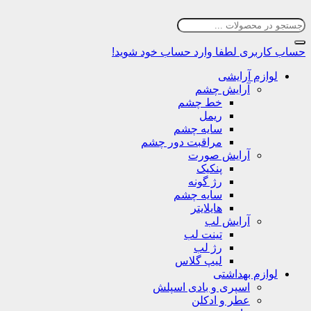
حساب کاربری
لطفا وارد حساب خود شوید!
لوازم آرایشی
آرایش چشم
خط چشم
ریمل
سایه چشم
مراقبت دور چشم
آرایش صورت
پنکیک
رژ گونه
سایه چشم
هایلایتر
آرایش لب
تینت لب
رژ لب
لیپ گلاس
لوازم بهداشتی
اسپری و بادی اسپلش
عطر و ادکلن