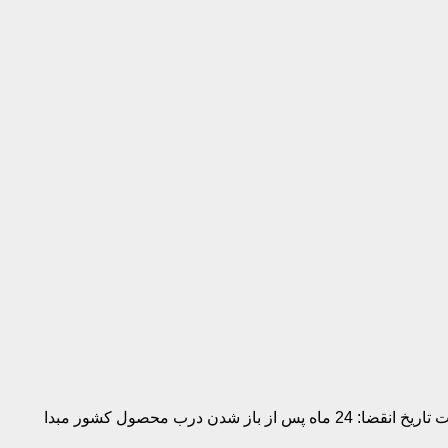
زیرساز آرایش صاف و یکدست کننده ماندگاری 12 ساعته پوشاننده منافذ و کاهش چروک حجم: 30 میلی لیتر مناسب برای: انواع پوست تاریخ انقضا: 24 ماه پس از باز شدن درب محصول کشور مبدا