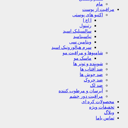
مام
مراقبت از پوست
اکتیو های پوستی
ا اچ ا
رتینول
سالسیلیک اسید
نیاسینامید
ویتامین سی
سرم هیالورونیک اسید
شامپوها و مراقبت مو
ماسک مو
شوینده و تونر ها
ضد آفتاب ها
ضد جوش ها
ضد چروک
ضد لک
آبرسان و مرطوب کننده
مراقبت دور چشم
محصولات کره ای
تخفیفات ویژه
وبلاگ
تماس باما