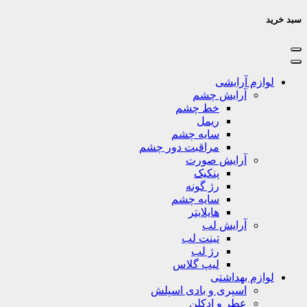
سبد خرید
لوازم آرایشی
آرایش چشم
خط چشم
ریمل
سایه چشم
مراقبت دور چشم
آرایش صورت
پنکیک
رژ گونه
سایه چشم
هایلایتر
آرایش لب
تینت لب
رژ لب
لیپ گلاس
لوازم بهداشتی
اسپری و بادی اسپلش
عطر و ادکلن