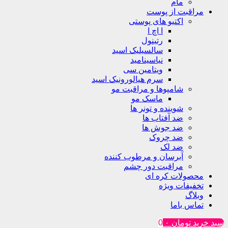
مام
مراقبت از پوست
اکتیو های پوستی
ا اچ ا
رتینول
سالسیلیک اسید
نیاسینامید
ویتامین سی
سرم هیالورونیک اسید
شامپوها و مراقبت مو
ماسک مو
شوینده و تونر ها
ضد آفتاب ها
ضد جوش ها
ضد چروک
ضد لک
آبرسان و مرطوب کننده
مراقبت دور چشم
محصولات کره ای
تخفیفات ویژه
وبلاگ
تماس باما
سبد خرید
تومان
۰
0