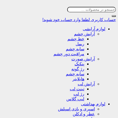
حساب کاربری
لطفا وارد حساب خود شوید!
لوازم آرایشی
آرایش چشم
خط چشم
ریمل
سایه چشم
مراقبت دور چشم
آرایش صورت
پنکیک
رژ گونه
سایه چشم
هایلایتر
آرایش لب
تینت لب
رژ لب
لیپ گلاس
لوازم بهداشتی
اسپری و بادی اسپلش
عطر و ادکلن